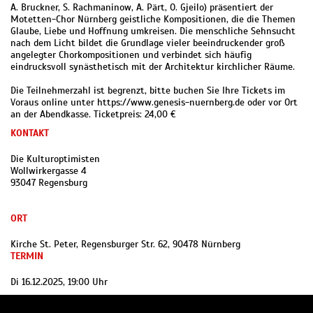
A. Bruckner, S. Rachmaninow, A. Pärt, O. Gjeilo) präsentiert der
Motetten-Chor Nürnberg geistliche Kom­posi­tionen, die die Themen
Glaube, Liebe und Hoffnung umkrei­sen. Die menschliche Sehnsucht
nach dem Licht bildet die Grundlage vieler be­ein­druckender groß
angelegter Chorkom­posi­tion­en und verbindet sich häu­fig
eindrucksvoll synäs­thetisch mit der Architektur kirchlicher Räume.
Die Teilnehmerzahl ist begrenzt, bitte buchen Sie Ihre Tickets im
Voraus online unter https://www.genesis-nuernberg.de oder vor Ort
an der Abendkasse. Ticketpreis: 24,00 €
KONTAKT
Die Kulturoptimisten
Wollwirkergasse 4
93047 Regensburg
ORT
Kirche St. Peter, Regensburger Str. 62, 90478 Nürnberg
TERMIN
Di 16.12.2025, 19:00 Uhr