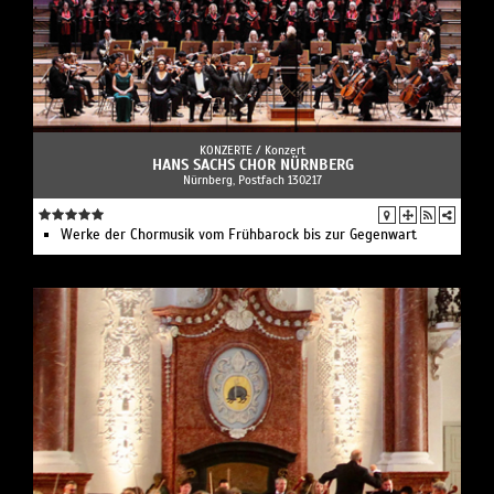
KONZERTE /
Konzert
HANS SACHS CHOR NÜRNBERG
Nürnberg, Postfach 130217
Werke der Chormusik vom Frühbarock bis zur Gegenwart