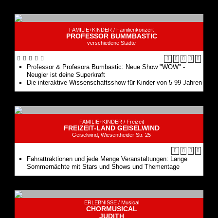
FAMILIE+KINDER /
Familienkonzert
PROFESSOR BUMMBASTIC
verschiedene Städte
Professor & Profesora Bumbastic: Neue Show "WOW" -
Neugier ist deine Superkraft
Die interaktive Wissenschaftsshow für Kinder von 5-99 Jahren
FAMILIE+KINDER /
Freizeit
FREIZEIT-LAND GEISELWIND
Geiselwind, Wiesentheider Str. 25
Fahrattraktionen und jede Menge Veranstaltungen: Lange
Sommernächte mit Stars und Shows und Thementage
ERLEBNISSE /
Musical
CHORMUSICAL
JUDITH