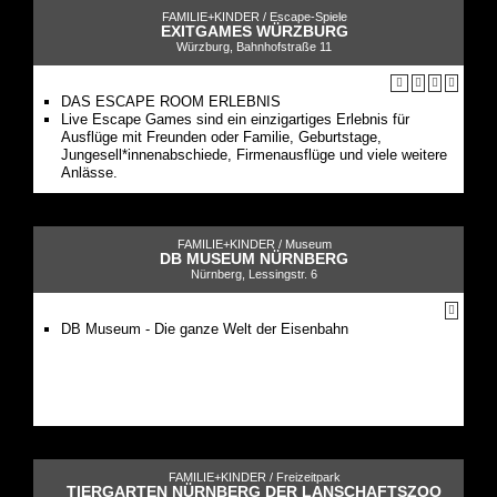
FAMILIE+KINDER /
Escape-Spiele
EXITGAMES WÜRZBURG
Würzburg, Bahnhofstraße 11
DAS ESCAPE ROOM ERLEBNIS
Live Escape Games sind ein einzigartiges Erlebnis für
Ausflüge mit Freunden oder Familie, Geburtstage,
Jungesell*innenabschiede, Firmenausflüge und viele weitere
Anlässe.
FAMILIE+KINDER /
Museum
DB MUSEUM NÜRNBERG
Nürnberg, Lessingstr. 6
DB Museum - Die ganze Welt der Eisenbahn
FAMILIE+KINDER /
Freizeitpark
TIERGARTEN NÜRNBERG DER LANSCHAFTSZOO