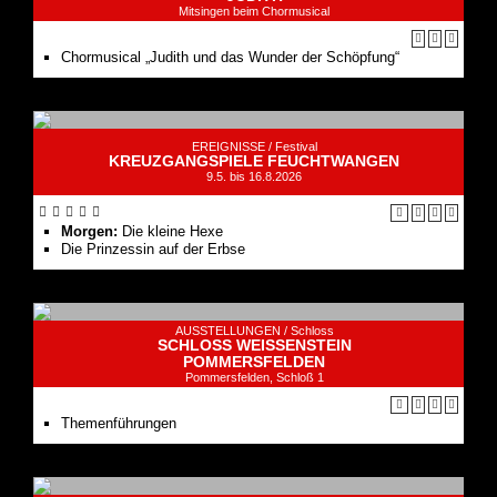
Mitsingen beim Chormusical
Chormusical „Judith und das Wunder der Schöpfung“
EREIGNISSE /
Festival
KREUZGANGSPIELE FEUCHTWANGEN
9.5. bis 16.8.2026
Morgen:
Die kleine Hexe
Die Prinzessin auf der Erbse
AUSSTELLUNGEN /
Schloss
SCHLOSS WEISSENSTEIN
POMMERSFELDEN
Pommersfelden, Schloß 1
Themenführungen