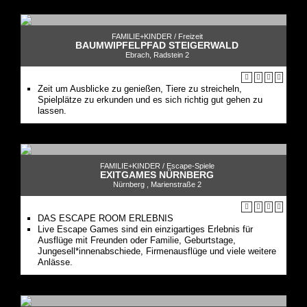
FAMILIE+KINDER /
Freizeit
BAUMWIPFELPFAD STEIGERWALD
Ebrach, Radstein 2
Zeit um Ausblicke zu genießen, Tiere zu streicheln,
Spielplätze zu erkunden und es sich richtig gut gehen zu
lassen.
FAMILIE+KINDER /
Escape-Spiele
EXITGAMES NÜRNBERG
Nürnberg , Marienstraße 2
DAS ESCAPE ROOM ERLEBNIS
Live Escape Games sind ein einzigartiges Erlebnis für
Ausflüge mit Freunden oder Familie, Geburtstage,
Jungesell*innenabschiede, Firmenausflüge und viele weitere
Anlässe.