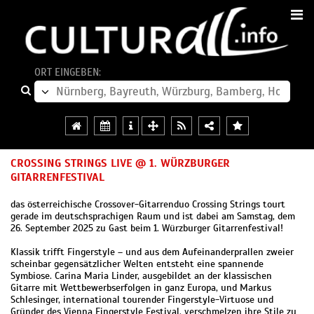
ORT EINGEBEN:
CROSSING STRINGS LIVE @ 1. WÜRZBURGER
GITARRENFESTIVAL
das österreichische Crossover-Gitarrenduo Crossing Strings tourt
gerade im deutschsprachigen Raum und ist dabei am Samstag, dem
26. September 2025 zu Gast beim 1. Würzburger Gitarrenfestival!
Klassik trifft Fingerstyle – und aus dem Aufeinanderprallen zweier
scheinbar gegensätzlicher Welten entsteht eine spannende
Symbiose. Carina Maria Linder, ausgebildet an der klassischen
Gitarre mit Wettbewerbserfolgen in ganz Europa, und Markus
Schlesinger, international tourender Fingerstyle-Virtuose und
Gründer des Vienna Fingerstyle Festival, verschmelzen ihre Stile zu