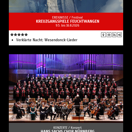
EREIGNISSE /
Festival
KREUZGANGSPIELE FEUCHTWANGEN
9.5. bis 16.8.2026
Verklärte Nacht: Wesendonck-Lieder
KONZERTE /
Konzert
HANS SACHS CHOR NÜRNBERG