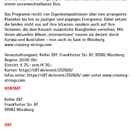
einem unverwechselbaren Duo.
Das Programm reicht von Eigenkompositionen über neu arrangierte
Klassiker bis hin zu jazzigen und poppigen Evergreens. Dabei setzen
die beiden nicht nur auf ihre Gitarren, sondern auch auf ihre
Stimmen, die dem Konzert zusätzliche Klangfarben verleihen. Mit
ihrem aktuellen Album „Intersections“ touren sie derzeit durch
Europa und Australien – nun auch zu Gast in Würzburg.
www.crossing-strings.com
Veranstaltungsort: Keller Z87, Frankfurter Str. 87, 97082 Würzburg
Beginn: 20:00 Uhr
Eintritt: € 25,- erm./€ 30,-
Karten: https://z87.de/event/250926/
Infos unter: https://z87.de/event/250926/ oder unter www.crossing-
strings.com
KONTAKT
Keller Z87
Frankfurter Str. 87
97082 Würzburg
ORT