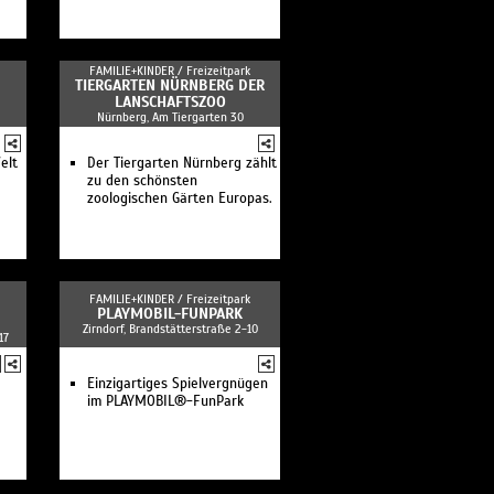
FAMILIE+KINDER /
Freizeitpark
TIERGARTEN NÜRNBERG DER
LANSCHAFTSZOO
Nürnberg, Am Tiergarten 30
elt
Der Tiergarten Nürnberg zählt
zu den schönsten
zoologischen Gärten Europas.
FAMILIE+KINDER /
Freizeitpark
PLAYMOBIL-FUNPARK
Zirndorf, Brandstätterstraße 2-10
17
Einzigartiges Spielvergnügen
im PLAYMOBIL®-FunPark