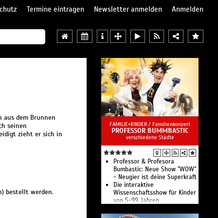
chutz
Termine eintragen
Newsletter anmelden
Anmelden
sch aus dem Brunnen
FAMILIE+KINDER /
Familienkonzert
sch seinen
PROFESSOR BUMMBASTIC
idigt zieht er sich in
verschiedene Städte
Professor & Profesora
Bumbastic: Neue Show "WOW"
- Neugier ist deine Superkraft
Die interaktive
) bestellt werden.
Wissenschaftsshow für Kinder
von 5-99 Jahren