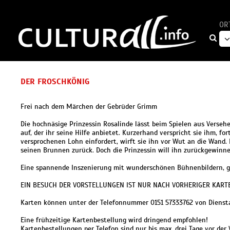
OR
DER FROSCHKÖNIG
Frei nach dem Märchen der Gebrüder Grimm
Die hochnäsige Prinzessin Rosalinde lässt beim Spielen aus Verseh
auf, der ihr seine Hilfe anbietet. Kurzerhand verspricht sie ihm, fo
versprochenen Lohn einfordert, wirft sie ihn vor Wut an die Wand. D
seinen Brunnen zurück. Doch die Prinzessin will ihn zurückgewinne
Eine spannende Inszenierung mit wunderschönen Bühnenbildern, ge
EIN BESUCH DER VORSTELLUNGEN IST NUR NACH VORHERIGER KAR
Karten können unter der Telefonnummer 0151 57333762 von Diensta
Eine frühzeitige Kartenbestellung wird dringend empfohlen!
Kartenbestellungen per Telefon sind nur bis max. drei Tage vor der 