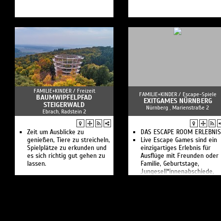
FAMILIE+KINDER /
Freizeit
FAMILIE+KINDER /
Escape-Spiele
BAUMWIPFELPFAD
EXITGAMES NÜRNBERG
STEIGERWALD
Nürnberg , Marienstraße 2
Ebrach, Radstein 2
Zeit um Ausblicke zu
DAS ESCAPE ROOM ERLEBNIS
genießen, Tiere zu streicheln,
Live Escape Games sind ein
Spielplätze zu erkunden und
einzigartiges Erlebnis für
es sich richtig gut gehen zu
Ausflüge mit Freunden oder
lassen.
Familie, Geburtstage,
Jungesell*innenabschiede,
Firmenausflüge und viele
weitere Anlässe.