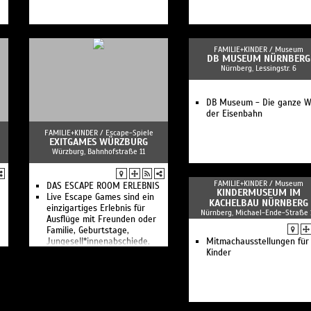
FAMILIE+KINDER /
Museum
DB MUSEUM NÜRNBERG
Nürnberg, Lessingstr. 6
DB Museum - Die ganze W
der Eisenbahn
FAMILIE+KINDER /
Escape-Spiele
EXITGAMES WÜRZBURG
Würzburg, Bahnhofstraße 11
FAMILIE+KINDER /
Museum
DAS ESCAPE ROOM ERLEBNIS
KINDERMUSEUM IM
Live Escape Games sind ein
KACHELBAU NÜRNBERG
einzigartiges Erlebnis für
Nürnberg, Michael-Ende-Straße 
Ausflüge mit Freunden oder
Familie, Geburtstage,
Jungesell*innenabschiede,
Mitmachausstellungen für
Firmenausflüge und viele
Kinder
weitere Anlässe.