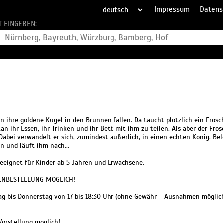
Impressum
Datens
T EINGEBEN:
en ihre goldene Kugel in den Brunnen fallen. Da taucht plötzlich ein Fro
rtan ihr Essen, ihr Trinken und ihr Bett mit ihm zu teilen. Als aber der Fro
abei verwandelt er sich, zumindest äußerlich, in einen echten König. Bele
n und läuft ihm nach...
eignet für Kinder ab 5 Jahren und Erwachsene.
TENBESTELLUNG MÖGLICH!
g bis Donnerstag von 17 bis 18:30 Uhr (ohne Gewähr – Ausnahmen möglich
Vorstellung möglich!