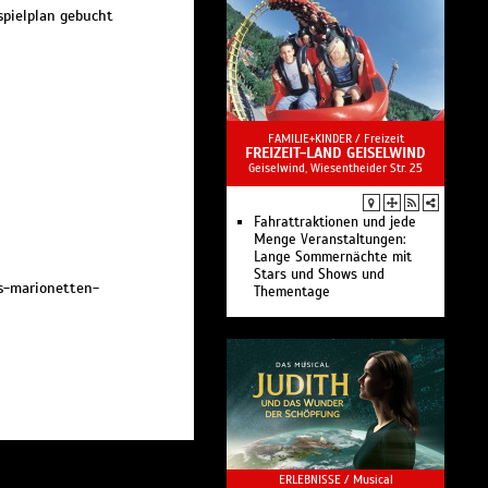
spielplan gebucht
FAMILIE+KINDER /
Freizeit
FREIZEIT-LAND GEISELWIND
Geiselwind, Wiesentheider Str. 25
Fahrattraktionen und jede
Menge Veranstaltungen:
Lange Sommernächte mit
Stars und Shows und
s-marionetten-
Thementage
ERLEBNISSE /
Musical