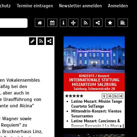
chutz
Termine eintragen
Newsletter anmelden
Anmelden
KONZERTE /
Konzert
den Vokalensembles
INTERNATIONALE STIFTUNG
MOZARTEUM SALZBURG
mäßig bei den
Salzburg, Schwarzstraße 26
, aber auch in
ie Uraufführung von
Latino Mozart: Misión Tango
ante und Alcina"
Cuarteto SolTango
Mittendrin-Konzert: Vientos
Susurrantes
rd Wagner sowie
Latino Mozart: Canciones &
a Requiem" zu
Danzas Barragán | La Marca |
s Brucknerhaus Linz,
Kozhukhin
Meisterkonzert: Christiane