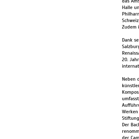
das Ams
Halle u
Philhar
Schweiz
Zudem i
Dank se
Salzbur
Renaiss
20. Jah
interna
Neben d
künstle
Komposi
umfasst
Aufführ
Werken 
Stiftun
Der Bac
renommi
der Cam