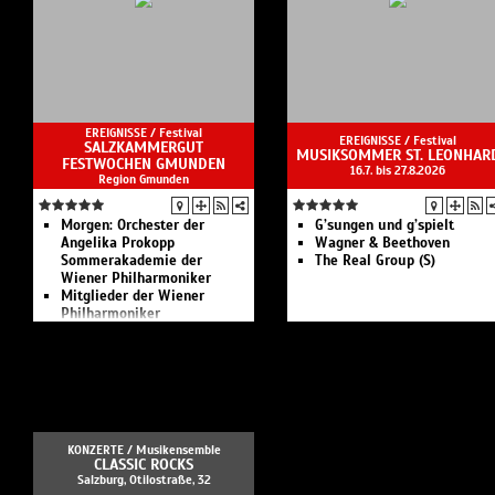
Giovann
John Do
Ladies
Carlo G
EREIGNISSE /
Festival
#Paradi
EREIGNISSE /
Festival
SALZKAMMERGUT
MUSIKSOMMER ST. LEONHAR
Anonymo
FESTWOCHEN GMUNDEN
16.7. bis 27.8.2026
Region Gmunden
#Liebes
Morgen:
Orchester der
G’sungen und g’spielt
Claudio
Angelika Prokopp
Wagner & Beethoven
Sommerakademie der
The Real Group (S)
#Tanz 
Wiener Philharmoniker
Mitglieder der Wiener
Rossino
Philharmoniker
Thomas 
Neue Wiener Solisten - Best
of May
of Salzkammergut
Ludwig 
Sound of Sommerfrische
2026: Schubertiade
Speyr
Sound of Sommerfrische
2026: Brahmsiade
KONZERTE /
Musikensemble
CLASSIC ROCKS
Salzburg, Otilostraße, 32