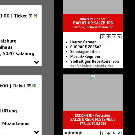
Künstler“ und
"Kammermusik im Wiener
Saal"
11:00 |
Ticket
KONZERTE /
Chor
BACHCHOR SALZBURG
Salzburg, Schwarzstraße 36
Salzburg
Heute:
Carmen
elhaus
CHORAGE 2026#2
Sonntagsmatinee
1, 5020 Salzburg
Mozart-Requiem
rg
Vielfältiges Repertoire, von
der Vokalpolyphonie der
Renaissance über die großen
Oratorien aus Barock,
Klassik und Romantik bis zu
9:00 |
Ticket
Werken des 20.
Jahrhunderts!
Stiftung
EREIGNISSE /
Festspiele
SALZBURGER FESTSPIELE
es Mozarteums
17.7. bis 30.8.2026
 28