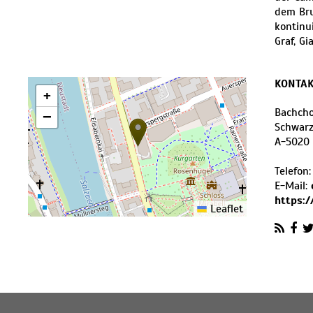
dem Bru
kontinu
Graf, G
KONTAK
+
Bachcho
−
Schwarz
A
-
5020
Telefon
E-Mail:
https:
Leaflet