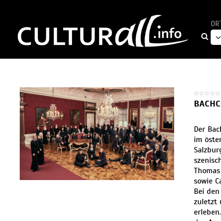
OR
BACHC
Der Bac
im öste
Salzbur
szenisc
Thomas 
sowie C
Bei den
zuletzt
erleben