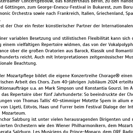
terdamer Concertgebouw, das Konzerthaus Berlin, zu den Händel
nd Göttingen, zum George-Enescu-Festival in Bukarest, zum Boru
monic Orchestra sowie nach Frankreich, Italien, Griechenland, Sp
.
st der Chor ein fester künstlerischer Partner der Internationale
iner variablen Besetzung und stilistischen Flexibilität kann sich
g einem vielfältigen Repertoire widmen, das von der Vokalpolyph
ance über die großen Oratorien aus Barock, Klassik und Romanti
rhunderts reicht. Auch mit Interpretationen zeitgenössischer Mus
tionale Beachtung.
er Mozartpflege bildet die eigene Konzertreihe Chorage® eine
rischen Arbeit des Chors. Zum 40-jährigen Jubiläum 2024 erteilt
tionsaufträge u.a. an Mark Simpson und Konstantia Gourzi. Im A
 das Repertoire über fünf Jahrhunderte: So beeindruckte der Ch
ungen von Thomas Tallis’ 40-stimmiger Motette Spem in alium 
von Ligeti, Eötvös, Haas und Furrer beim Festival Dialoge der In
g Mozarteum.
hchor Salzburg ist unter vielen herausragenden Dirigenten und 
erten Orchestern wie den Wiener Philharmonikern, dem Mozar
erata Salzburg, Les Musiciens du Prince-Monaco, dem ORF Radio