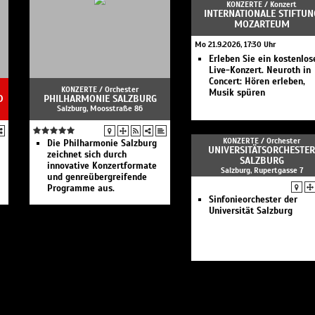
KONZERTE /
Konzert
i Gastoldi (1555-1609): Amor vittorioso
INTERNATIONALE STIFTUN
MOZARTEUM
wnland (1563-1626): Five Knacks for
Mo 21.9.2026, 17:30 Uhr
esualdo (1566-1613): Io pur respiro
Erleben Sie ein kostenlos
Live-Konzert. Neuroth in
Concert: Hören erleben,
es auf Erden
KONZERTE /
Orchester
Musik spüren
D
PHILHARMONIE SALZBURG
us: Dindirindin
Salzburg, Moosstraße 86
leid und Trauer
KONZERTE /
Orchester
Die Philharmonie Salzburg
 Monteverdi: Lamento della ninfa
UNIVERSITÄTSORCHESTER
zeichnet sich durch
SALZBURG
innovative Konzertformate
Salzburg, Rupertgasse 7
und Liebe
und genreübergreifende
Programme aus.
 Mantovano (1505-1511): Lirum bililirum
Sinfonieorchester der
Morley (1567-1643): Now ist he month
Universität Salzburg
ing
Senfl (ca. 1490-1543): Das Gläut zu