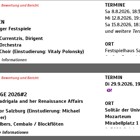
TERMINE
Bewertung und Bericht
Sa 8.8.2026, 18:
Mi 12.8.2026, 19
EN
Sa 15.8.2026, 18
ger Festspiele
und weitere Te
Currentzis, Dirigent
ORT
Orchestra
Festspielhaus S
Choir (Einstudierung: Vitaly Polonsky)
Großes Festspie
r Salzburg (Einstudierung: Michael
re Informationen
Hofstallgase 1
er)
A-5020 Salzbur
ger Festspiele und Theater Kinderchor
TERMIN
dierung: Wolfgang Götz, Regina Sgier)
Bewertung und Bericht
Di 29.9.2026, 1
rigorian - Carmen
GE 2026#2
n Tetelman - Don José
drigala and her Renaissance Affairs
ORT
a Mkhitaryan - Micaëla
Solitär der Univ
Luciano - Escamillo
r Salzburg (Einstudierung: Michael
Mozarteum
imonyan - Frasquita
er)
Mirabellplatz 1
Monserrat - Mercédès
bers, Cembalo / Blockflöten
A-5020 Salzbu
s Winckhler - Zuniga
c Böhle, Erzähler
re Informationen
olender - Moralès
t: Michael Schneider