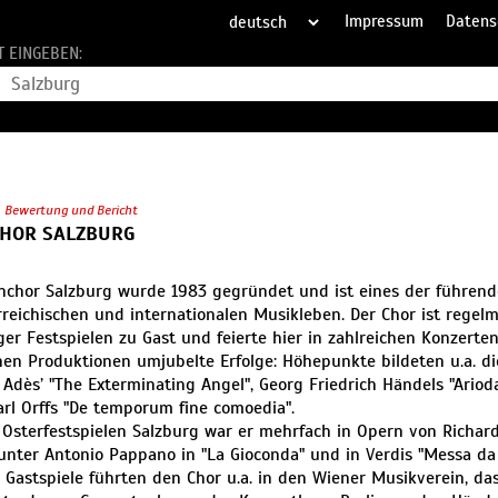
Impressum
Datens
T EINGEBEN:
Bewertung und Bericht
HOR SALZBURG
hchor Salzburg wurde 1983 gegründet und ist eines der führen
rreichischen und internationalen Musikleben. Der Chor ist regel
ger Festspielen zu Gast und feierte hier in zahlreichen Konzerten
hen Produktionen umjubelte Erfolge: Höhepunkte bildeten u.a. d
Adès’ "The Exterminating Angel", Georg Friedrich Händels "Ariod
arl Orffs "De temporum fine comoedia".
 Osterfestspielen Salzburg war er mehrfach in Opern von Richa
 unter Antonio Pappano in "La Gioconda" und in Verdis "Messa d
. Gastspiele führten den Chor u.a. in den Wiener Musikverein, da