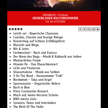
EREIGNISSE /
Festival
HOHENLOHER KULTURSOMMER
6.6. bis 27.9.2026
Leicht sei - Bayerische Chansons
Csárdás, Charme und feurige Klänge
Konzerttag auf Schloss Schillingsfürst
Wurzeln und Wege
Wir & Jetzt
Farbwechsel - Bach und Enescu
Der Atem des Raga - Musik & Kulinarik aus Indien
Meisterliches Finale
Vitamin Pe - Das Plauschkonzert
Licht und Finsternis
Unavantaluna - Musik aus Sizilien
3 On The Bund - Hausnummer "Folk"
Nordwinde - Tuba und Orgel
Spurensuche - Ungarischer Bolero
Bach in Blue
Prinz-Constantin-Konzert
Wach auf, meins Herzens Schöne
WKO meets Joris
Sonaten, Tänze und Interludien
The Birth Of The Violin