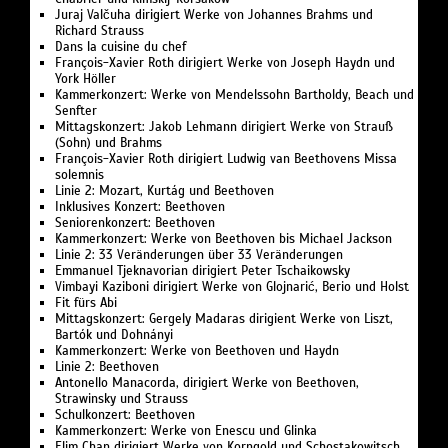
Juraj Valčuha dirigiert Werke von Johannes Brahms und
Richard Strauss
Dans la cuisine du chef
François-Xavier Roth dirigiert Werke von Joseph Haydn und
York Höller
Kammerkonzert: Werke von Mendelssohn Bartholdy, Beach und
Senfter
Mittagskonzert: Jakob Lehmann dirigiert Werke von Strauß
(Sohn) und Brahms
François-Xavier Roth dirigiert Ludwig van Beethovens Missa
solemnis
Linie 2: Mozart, Kurtág und Beethoven
Inklusives Konzert: Beethoven
Seniorenkonzert: Beethoven
Kammerkonzert: Werke von Beethoven bis Michael Jackson
Linie 2: 33 Veränderungen über 33 Veränderungen
Emmanuel Tjeknavorian dirigiert Peter Tschaikowsky
Vimbayi Kaziboni dirigiert Werke von Glojnarić, Berio und Holst
Fit fürs Abi
Mittagskonzert: Gergely Madaras dirigient Werke von Liszt,
Bartók und Dohnányi
Kammerkonzert: Werke von Beethoven und Haydn
Linie 2: Beethoven
Antonello Manacorda, dirigiert Werke von Beethoven,
Strawinsky und Strauss
Schulkonzert: Beethoven
Kammerkonzert: Werke von Enescu und Glinka
Elim Chan dirigiert Werke von Korngold und Schostakowitsch