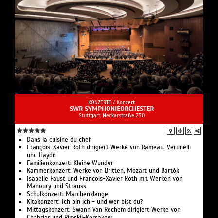
KONZERTE /
Konzert
SWR SYMPHONIEORCHESTER
Stuttgart, Neckarstraße 230
Dans la cuisine du chef
François-Xavier Roth dirigiert Werke von Rameau, Verunelli
und Haydn
Familienkonzert: Kleine Wunder
Kammerkonzert: Werke von Britten, Mozart und Bartók
Isabelle Faust und François-Xavier Roth mit Werken von
Manoury und Strauss
Schulkonzert: Märchenklänge
Kitakonzert: Ich bin ich - und wer bist du?
Mittagskonzert: Swann Van Rechem dirigiert Werke von
Chabrier und Rimskij-Korsakow